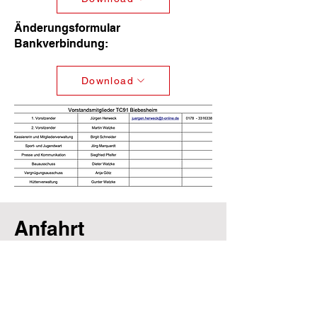
Änderungsformular
Bankverbindung:
Download
Anfahrt
Adresse:
Am Schüttengrund 1
64584 Biebesheim